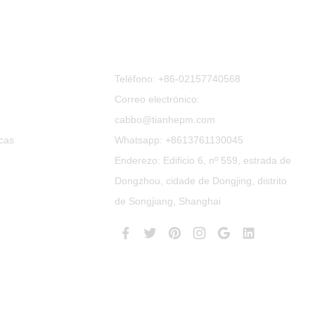
Contacta Connosco
Teléfono:
+86-02157740568
Correo electrónico:
cabbo@tianhepm.com
cas
Whatsapp:
+8613761130045
Enderezo: Edificio 6, nº 559, estrada de
Dongzhou, cidade de Dongjing, distrito
de Songjiang, Shanghai