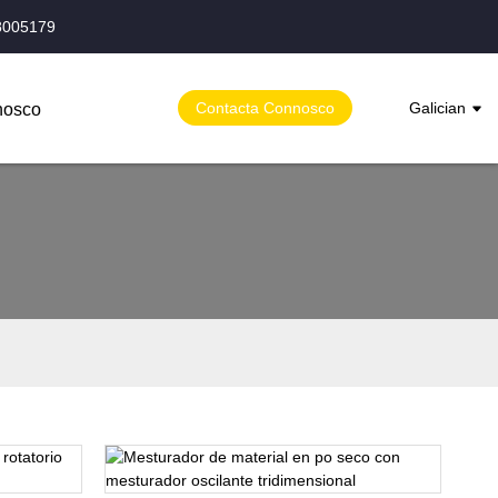
8005179
Contacta Connosco
Galician
nosco