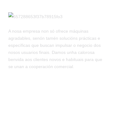
Mini Prensa De Tabletas
Rotatoria ZP 5 7 9
NJP-900 1000 1200
Máquina De Recheo De
Cápsulas Totalmente
A nosa empresa non só ofrece máquinas
Automática
agradables, senón tamén solucións prácticas e
específicas que buscan impulsar o negocio dos
NJP-600 800 Máquina De
Recheo De Cápsulas
nosos usuarios finais. Damos unha calorosa
Totalmente Automática
benvida aos clientes novos e habituais para que
se unan a cooperación comercial.