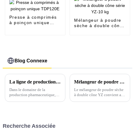
Presse à comprimés
Mélangeur à poudre
à poinçon unique
sèche à double cône
TDP120E
série YZ-10 kg
Blog Connexe
La ligne de production de presses à comprimés avancées : transformer la fabrication pharmaceutique
Mélangeur de poudre sèche à double cône YZ-10 kg
Dans le domaine de la
Le mélangeur de poudre sèche
production pharmaceutique,
à double cône YZ convient au
notre ligne de production de
mélange de poudre sèche et de
comprimés à la pointe de la
matériaux granulaires dans les
technologie est un gage de
industries pharmaceutiques,
précision, d'efficacité et de
chimiques, alimentaires,
qualité. Conçue avec une
alimentaires, céramiques,
Recherche Associée
technologie de pointe,...
métallurgiques et autres.