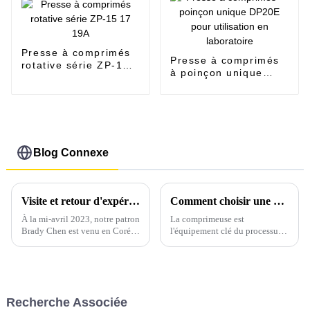
Presse à comprimés
Presse à comprimés
rotative série ZP-15
à poinçon unique
17 19A
DP20E pour
utilisation en
laboratoire
Blog Connexe
Visite et retour d'expérience des douaniers coréens
Comment choisir une presse à comprimés adaptée
À la mi-avril 2023, notre patron
La comprimeuse est
Brady Chen est venu en Corée
l'équipement clé du processus
du Sud pour rendre visite à
de production de préparations
trois clients importants avec
solides ; il est donc crucial de
lesquels nous coopérons depuis
choisir une comprimeuse
de nombreuses années. Brady a
adaptée. Pour cela, appelez
d'abord rencontré Kim, un
Sarah…
Recherche Associée
fabricant de porcelaine