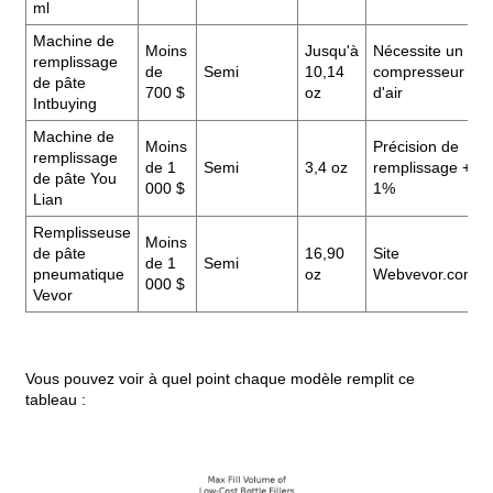
ml
Machine de
Moins
Jusqu'à
Nécessite un
remplissage
de
Semi
10,14
compresseur
de pâte
700 $
oz
d'air
Intbuying
Machine de
Moins
Précision de
remplissage
de 1
Semi
3,4 oz
remplissage +
de pâte You
000 $
1%
Lian
Remplisseuse
Moins
de pâte
16,90
Site
de 1
Semi
pneumatique
oz
Webvevor.com
000 $
Vevor
Vous pouvez voir à quel point chaque modèle remplit ce
tableau :