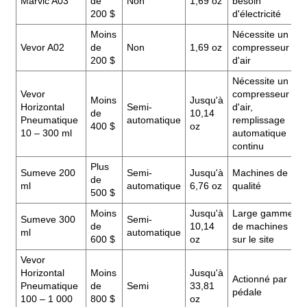
Marvic A03
de
Non
1,69 oz
besoin
200 $
d'électricité
Moins
Nécessite un
Vevor A02
de
Non
1,69 oz
compresseur
200 $
d'air
Nécessite un
Vevor
compresseur
Moins
Jusqu'à
Horizontal
Semi-
d'air,
de
10,14
Pneumatique
automatique
remplissage
400 $
oz
10 – 300 ml
automatique
continu
Plus
Sumeve 200
Semi-
Jusqu'à
Machines de
de
ml
automatique
6,76 oz
qualité
500 $
Moins
Jusqu'à
Large gamme
Sumeve 300
Semi-
de
10,14
de machines
ml
automatique
600 $
oz
sur le site
Vevor
Horizontal
Moins
Jusqu'à
Actionné par
Pneumatique
de
Semi
33,81
pédale
100 – 1 000
800 $
oz