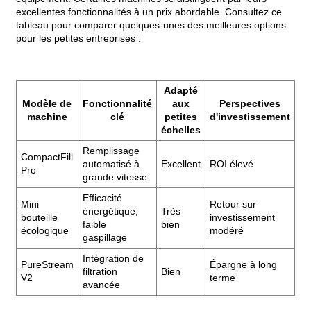
excellentes fonctionnalités à un prix abordable. Consultez ce
tableau pour comparer quelques-unes des meilleures options
pour les petites entreprises :
Adapté
Modèle de
Fonctionnalité
aux
Perspectives
machine
clé
petites
d'investissement
échelles
Remplissage
CompactFill
automatisé à
Excellent
ROI élevé
Pro
grande vitesse
Efficacité
Mini
Retour sur
énergétique,
Très
bouteille
investissement
faible
bien
écologique
modéré
gaspillage
Intégration de
PureStream
Épargne à long
filtration
Bien
V2
terme
avancée