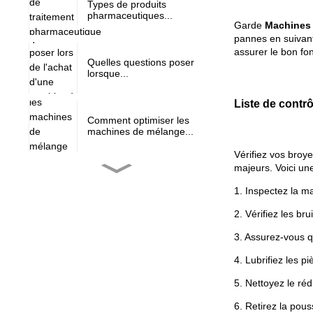
Types de produits
pharmaceutiques...
Garde
Machines 
pannes en suivant
assurer le bon fo
Quelles questions poser
lorsque...
Liste de contr
Comment optimiser les
machines de mélange...
Vérifiez vos broy
majeurs. Voici une
Marché des presses à
comprimés...
1. Inspectez la m
2. Vérifiez les br
3. Assurez-vous q
L'évolution des tablettes
pré-installées...
4. Lubrifiez les 
5. Nettoyez le réd
NJP-900/1000/1200
6. Retirez la pous
entièrement aut...