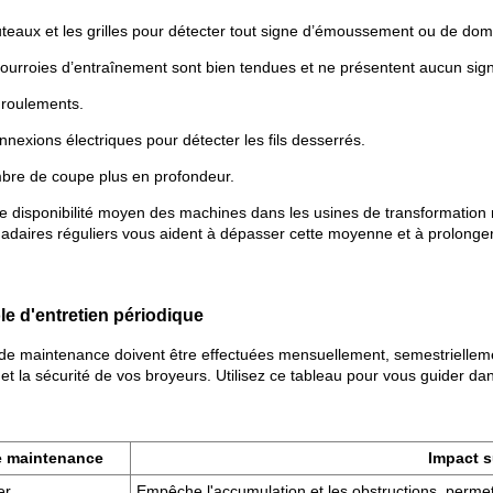
uteaux et les grilles pour détecter tout signe d’émoussement ou de d
 courroies d’entraînement sont bien tendues et ne présentent aucun sig
s roulements.
nexions électriques pour détecter les fils desserrés.
bre de coupe plus en profondeur.
e disponibilité moyen des machines dans les usines de transformation 
daires réguliers vous aident à dépasser cette moyenne et à prolonger
le d'entretien périodique
de maintenance doivent être effectuées mensuellement, semestriellem
et la sécurité de vos broyeurs. Utilisez ce tableau pour vous guider da
e maintenance
Impact s
er
Empêche l'accumulation et les obstructions, permet