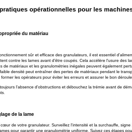
 pratiques opérationnelles pour les machine
ppropriée du matériau
onctionnement sûr et efficace des granulateurs, il est essentiel d'alime
 frottent contre les lames avant d'être coupés. Cela accélère l'usure d
tes de matériaux et les granulométries inégales peuvent également pertur
faible densité peut entraîner des pertes de matériaux pendant le transport
 former les opérateurs pour éviter les erreurs et assurer le bon dérou
 toujours l'absence d'obstructions et débouchez la trémie avant de dé
ts.
glage de la lame
 cœur de votre granulateur. Surveillez l'intensité et la surchauffe, si
 lames pour garantir une granulométrie uniforme. Suivez ces étapes pour