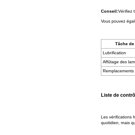
Conseil:
Vérifiez 
Entièrement intégré et
Vous pouvez égale
économique...
Tâche de
Lubrification
Affûtage des la
Remplacements 
Liste de cont
Les vérifications 
quotidien, mais q