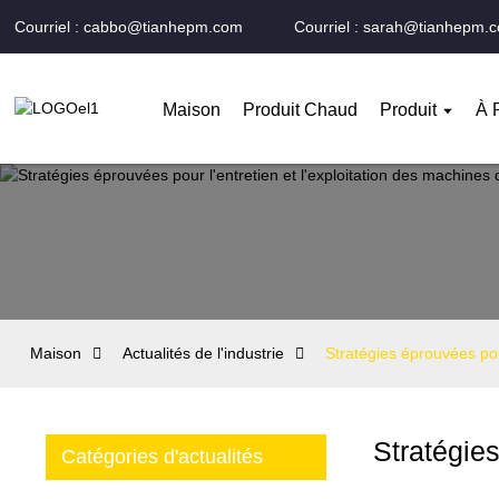
Courriel : cabbo@tianhepm.com
Courriel : sarah@tianhepm.
Maison
Produit Chaud
Produit
À 
Maison
Actualités de l'industrie
Stratégies éprouvées pou
Stratégies
Catégories d'actualités