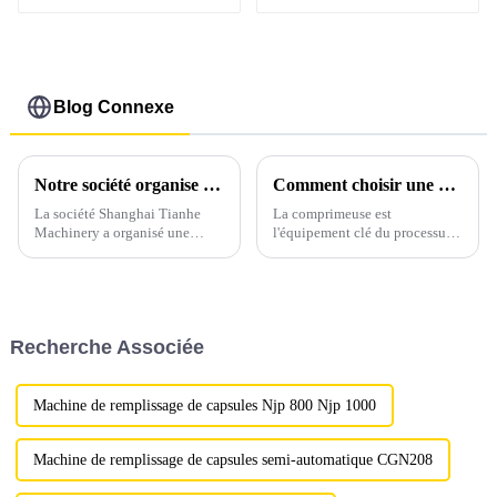
utilisation en
laboratoire
Blog Connexe
Notre société organise régulièrement des formations professionnelles pour l'ensemble de notre personnel sur nos machines nouvellement conçues.
Comment choisir une presse à comprimés adaptée
La société Shanghai Tianhe
La comprimeuse est
Machinery a organisé une
l'équipement clé du processus
formation professionnelle dans
de production de préparations
notre usine, visitant et
solides ; il est donc crucial de
apprenant le travail afin
choisir une comprimeuse
d'améliorer les capacités
adaptée. Pour cela, appelez
professionnelles du personnel
Sarah…
Recherche Associée
de vente et de renforcer leur
familiarité avec ...
Machine de remplissage de capsules Njp 800 Njp 1000
Machine de remplissage de capsules semi-automatique CGN208