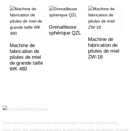
Grenailleuse
sphérique QZL
Machine de
M
fabrication de
f
Machine de
pilules de miel
p
fabrication de
ZW-18
W
pilules de miel
de grande taille
WK 480
Notre entreprise propose non seulement des machines performantes,
mais aussi des solutions pratiques et spécifiques pour dynamiser l'activité