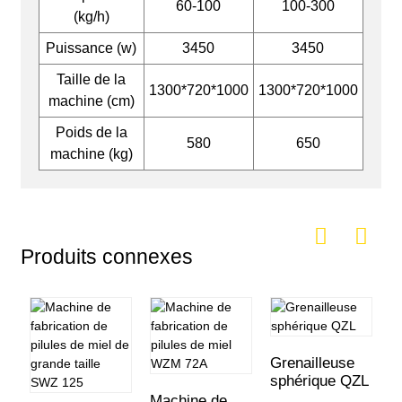
60-100
100-300
(kg/h)
Puissance (w)
3450
3450
Taille de la
1300*720*1000
1300*720*1000
machine (cm)
Poids de la
580
650
machine (kg)
Produits connexes
Grenailleuse
sphérique QZL
Machine de
M