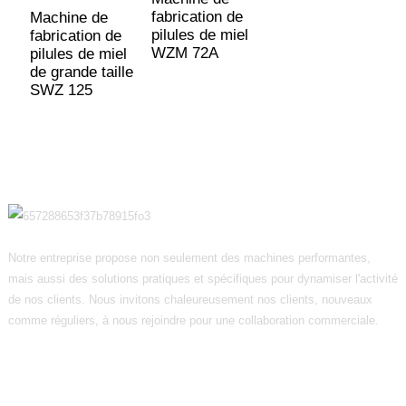
fabrication de
f
Machine de
pilules de miel
p
fabrication de
WZM 72A
Z
pilules de miel
de grande taille
SWZ 125
Notre entreprise propose non seulement des machines performantes,
mais aussi des solutions pratiques et spécifiques pour dynamiser l'activité
de nos clients. Nous invitons chaleureusement nos clients, nouveaux
comme réguliers, à nous rejoindre pour une collaboration commerciale.
Informations