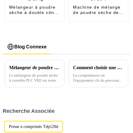
Mélangeur à poudre
Machine de mélange
sèche à double cône
de poudre sèche de
série YZ-10 kg
type VH-2 PLC V
Blog Connexe
Mélangeur de poudre sèche à contrôle PLC VH2
Comment choisir une presse à comprimés adaptée
Le mélangeur de poudre sèche
La comprimeuse est
à contrôle PLC VH2 est notre
l'équipement clé du processus
nouvelle machine de mélange,
de production de préparations
spécialisée dans les tests de
solides ; il est donc crucial de
mélange de poudre sèche ou les
choisir une comprimeuse
programmes d'études en
adaptée. Pour cela, appelez
laboratoire pour les produits
Sarah…
Recherche Associée
pharmaceutiques, chimiques,
alimentaires, alimentaires,
céramiques, métallurgiques et...
Presse à comprimés Tdp120d