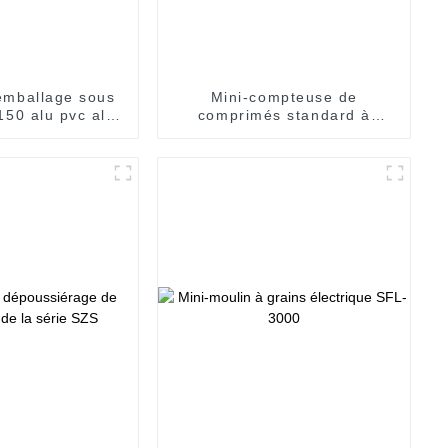
emballage sous
Mini-compteuse de
150 alu pvc alu
comprimés standard à
alu
plateau unique SPN400