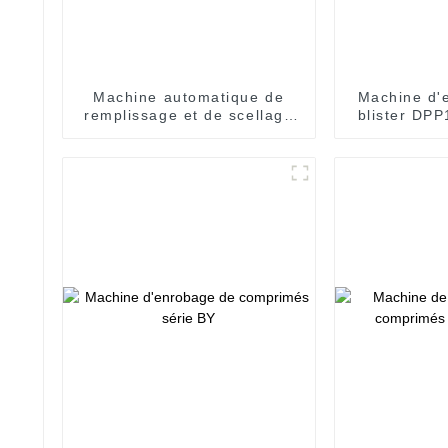
Machine automatique de
Machine d'
remplissage et de scellage
blister DPP
de blisters GB 118 pour
bouteilles en plastique de
liquides oraux