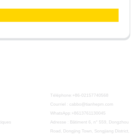
Contactez-Nous
Téléphone:
+86-02157740568
Courriel : cabbo@tianhepm.com
WhatsApp:
+8613761130045
tiques
Adresse : Bâtiment 6, n° 559, Dongzhou
Road, Dongjing Town, Songjiang District,