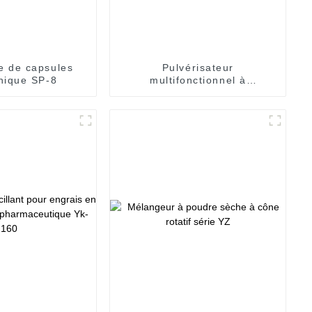
 de capsules
Pulvérisateur
onique SP-8
multifonctionnel à
refroidissement par eau
pour matières médicinales