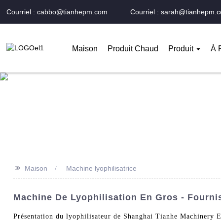
Courriel : cabbo@tianhepm.com
Courriel : sarah@tianhepm.
Maison
Produit Chaud
Produit
À 
>>
Maison
Machine lyophilisatrice
Machine De Lyophilisation En Gros - Fourni
Présentation du lyophilisateur de Shanghai Tianhe Machinery Eq