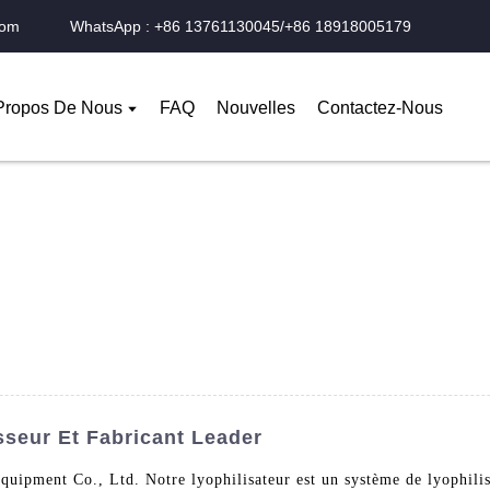
com
WhatsApp : +86 13761130045/+86 18918005179
Propos De Nous
FAQ
Nouvelles
Contactez-Nous
sseur Et Fabricant Leader
uipment Co., Ltd. Notre lyophilisateur est un système de lyophilisa