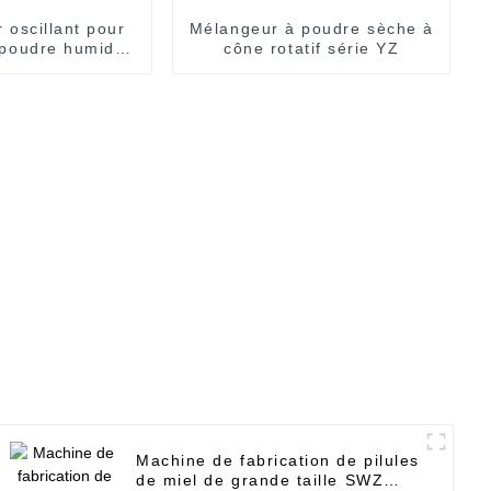
 oscillant pour
Mélangeur à poudre sèche à
 poudre humide
cône rotatif série YZ
tique Yk-160
Machine de fabrication de pilules
de miel de grande taille SWZ