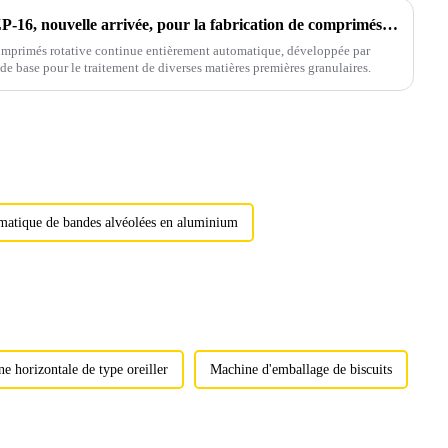
Presse à comprimés rotative ZP-16, nouvelle arrivée, pour la fabrication de comprimés de grande taille
omprimés rotative continue entièrement automatique, développée par
de base pour le traitement de diverses matières premières granulaires.
matique de bandes alvéolées en aluminium
e horizontale de type oreiller
Machine d'emballage de biscuits