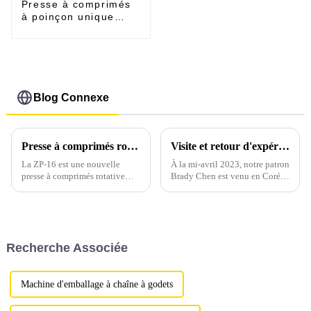
Presse à comprimés
à poinçon unique
TDP120E
Blog Connexe
Presse à comprimés rotative ZP-16, nouvelle arrivée, pour la fabrication de comprimés de grande taille
Visite et retour d'expérience des douaniers coréens
La ZP-16 est une nouvelle
À la mi-avril 2023, notre patron
presse à comprimés rotative
Brady Chen est venu en Corée
continue entièrement
du Sud pour rendre visite à
automatique, développée par
trois clients importants avec
notre société. Elle est un
lesquels nous coopérons depuis
équipement de base pour le
de nombreuses années. Brady a
traitement de diverses matières
d'abord rencontré Kim, un
Recherche Associée
premières granulaires.
fabricant de porcelaine
chinoise trad...
Machine d'emballage à chaîne à godets