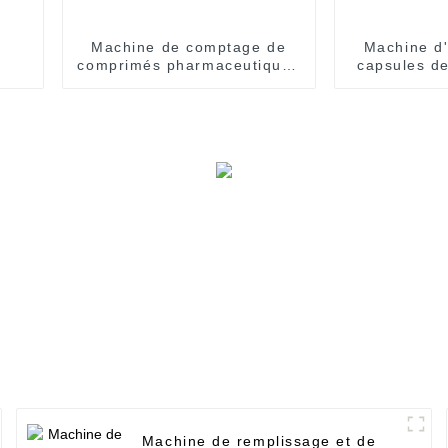
Machine de comptage de
Machine d'
comprimés pharmaceutiques
capsules d
YL-2/4
la s
Machine de remplissage et de