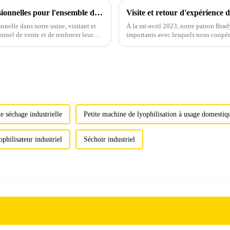
Notre société organise régulièrement des formations professionnelles pour l'ensemble de notre personnel sur nos machines nouvellement conçues.
Visite et retour d'expérience 
nelle dans notre usine, visitant et
À la mi-avril 2023, notre patron Brad
onnel de vente et de renforcer leur
importants avec lesquels nous coopé
fabricant de porcelaine chinoise trad..
 séchage industrielle
Petite machine de lyophilisation à usage domestiq
philisateur industriel
Séchoir industriel