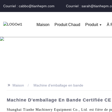
Courriel : cabbo@tianhepm.com
Courriel : sarah@tianhepm.
Maison
Produit Chaud
Produit
À 
>>
Maison
Machine d'emballage en bande
Machine D'emballage En Bande Certifiée CE 
Shanghai Tianhe Machinery Equipment Co., Ltd. est fière de pr