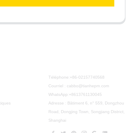
Contactez-Nous
Téléphone:
+86-02157740568
Courriel : cabbo@tianhepm.com
WhatsApp:
+8613761130045
tiques
Adresse : Bâtiment 6, n° 559, Dongzhou
Road, Dongjing Town, Songjiang District,
Shanghai