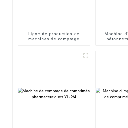
Ligne de production de
Machine d
machines de comptage
bâtonnets
automatique Compteur
Modèle THY
automatique de comprimés
et de gélules