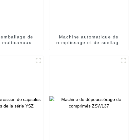
'emballage de
Machine automatique de
 multicanaux
remplissage et de scellage
720 (8 voies)
de blisters GB 118 pour
bouteilles en plastique de
liquides oraux