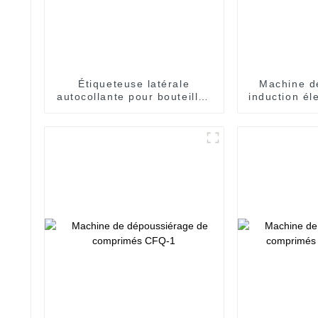
Étiqueteuse latérale
Machine d
autocollante pour bouteilles
induction é
rondes
pour bouteil