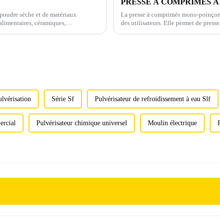
PRESSE À COMPRIMÉS À
poudre sèche et de matériaux
La presse à comprimés mono-poinçon T
alimentaires, céramiques,
des utilisateurs. Elle permet de press
lvérisation
Série Sf
Pulvérisateur de refroidissement à eau Slf
ercial
Pulvérisateur chimique universel
Moulin électrique