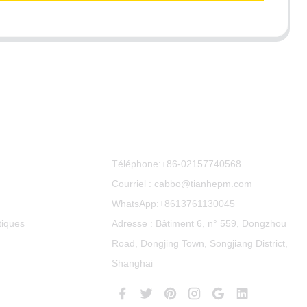
Contactez-Nous
Téléphone:
+86-02157740568
Courriel : cabbo@tianhepm.com
WhatsApp:
+8613761130045
tiques
Adresse : Bâtiment 6, n° 559, Dongzhou
Road, Dongjing Town, Songjiang District,
Shanghai