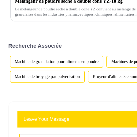
Mélangeur de poudre sèche à double cône YZ-10 kg
Le mélangeur de poudre sèche à double cône YZ convient au mélange de 
granulaires dans les industries pharmaceutiques, chimiques, alimentaires, 
métallurgiques et autres.
Recherche Associée
Machine de granulation pour aliments en poudre
Machines de pu
Machine de broyage par pulvérisation
Broyeur d'aliments comm
Leave Your Message