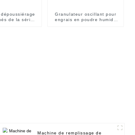
 dépoussiérage
Granulateur oscillant pour
és de la série
engrais en poudre humide
SZS
pharmaceutique Yk-160
Machine de remplissage de