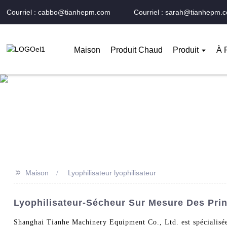
Courriel : cabbo@tianhepm.com
Courriel : sarah@tianhepm.
Maison
Produit Chaud
Produit
À 
>>
Maison
Lyophilisateur lyophilisateur
Lyophilisateur-Sécheur Sur Mesure Des Prin
Shanghai Tianhe Machinery Equipment Co., Ltd. est spécialisée d