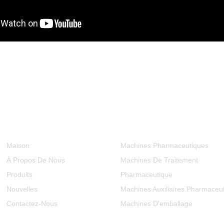
Informations
Catégories De Produits
Maison
Machines Pharmaceutiques
À Propos De Nous
Machines De Traitement
Produits
Pharmaceutique
Nouvelles
Machines Auxiliaires Pharmaceu
Contactez-Nous
Machines D'emballage