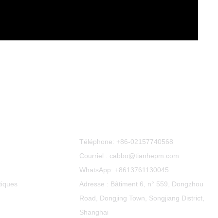
Contactez-Nous
Téléphone:
+86-02157740568
Courriel : cabbo@tianhepm.com
WhatsApp:
+8613761130045
tiques
Adresse : Bâtiment 6, n° 559, Dongzhou
Road, Dongjing Town, Songjiang District,
Shanghai