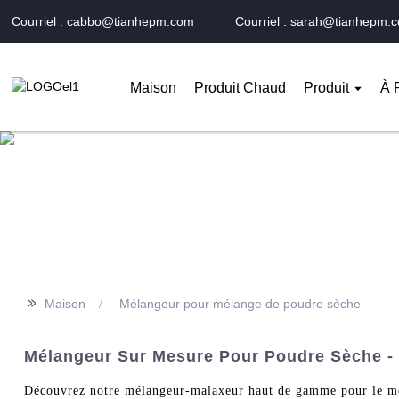
Courriel : cabbo@tianhepm.com
Courriel : sarah@tianhepm.
Maison
Produit Chaud
Produit
À 
>>
Maison
Mélangeur pour mélange de poudre sèche
Mélangeur Sur Mesure Pour Poudre Sèche - 
Découvrez notre mélangeur-malaxeur haut de gamme pour le mél