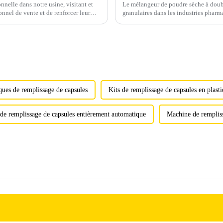
nelle dans notre usine, visitant et
Le mélangeur de poudre sèche à doub
onnel de vente et de renforcer leur
granulaires dans les industries pharm
métallurgiques et autres.
ues de remplissage de capsules
Kits de remplissage de capsules en plast
de remplissage de capsules entièrement automatique
Machine de remplis