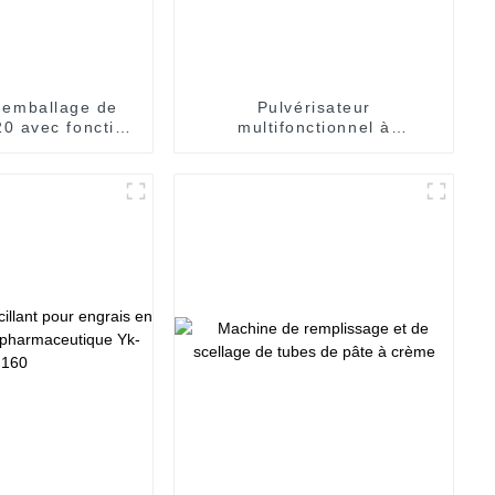
'emballage de
Pulvérisateur
20 avec fonction
multifonctionnel à
omptage
refroidissement par eau
pour matières médicinales