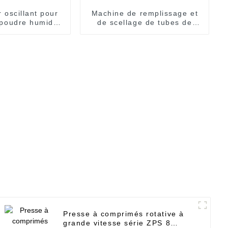
 oscillant pour
Machine de remplissage et
 poudre humide
de scellage de tubes de
tique Yk-160
pâte à crème
Presse à comprimés rotative à
grande vitesse série ZPS 8