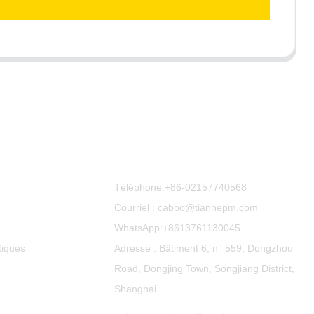
Contactez-Nous
Téléphone:
+86-02157740568
Courriel : cabbo@tianhepm.com
WhatsApp:
+8613761130045
tiques
Adresse : Bâtiment 6, n° 559, Dongzhou
Road, Dongjing Town, Songjiang District,
Shanghai