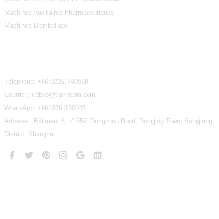
Machines Auxiliaires Pharmaceutiques
Machines D'emballage
Contactez-Nous
Téléphone:
+86-02157740568
Courriel : cabbo@tianhepm.com
WhatsApp:
+8613761130045
Adresse : Bâtiment 6, n° 559, Dongzhou Road, Dongjing Town, Songjiang
District, Shanghai
Copyright © 2024 TianHe Tous droits réservés
Plan du site
MEILLEUR
BLOG