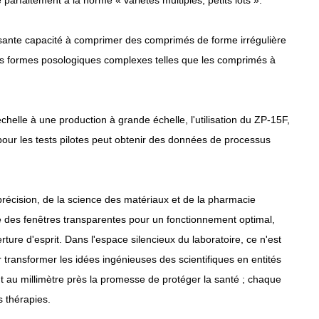
parfaitement à la norme « variétés multiples, petits lots ».
ante capacité à comprimer des comprimés de forme irrégulière
 des formes posologiques complexes telles que les comprimés à
échelle à une production à grande échelle, l'utilisation du ZP-15F,
our les tests pilotes peut obtenir des données de processus
 précision, de la science des matériaux et de la pharmacie
re des fenêtres transparentes pour un fonctionnement optimal,
rture d'esprit. Dans l'espace silencieux du laboratoire, ce n'est
transformer les idées ingénieuses des scientifiques en entités
nt au millimètre près la promesse de protéger la santé ; chaque
 thérapies.