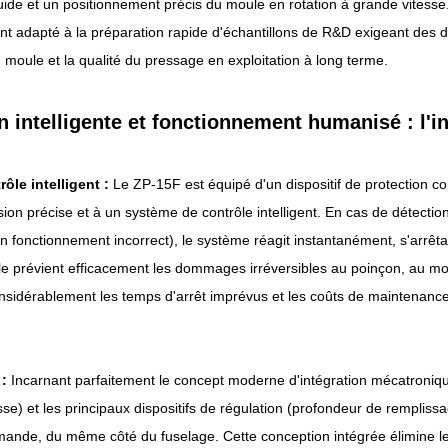
uide et un positionnement précis du moule en rotation à grande vitesse.
ent adapté à la préparation rapide d'échantillons de R&D exigeant des dé
 moule et la qualité du pressage en exploitation à long terme.
n intelligente et fonctionnement humanisé : l'in
ôle intelligent :
Le ZP-15F est équipé d'un dispositif de protection co
sion précise et à un système de contrôle intelligent. En cas de détec
un fonctionnement incorrect), le système réagit instantanément, s'arrêt
lle prévient efficacement les dommages irréversibles au poinçon, au 
onsidérablement les temps d'arrêt imprévus et les coûts de maintenance
 :
Incarnant parfaitement le concept moderne d'intégration mécatronique
sse) et les principaux dispositifs de régulation (profondeur de rempliss
de, du même côté du fuselage. Cette conception intégrée élimine les