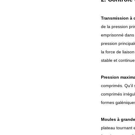
Entièrement intégré et
Transmission à 
économique...
de la pression pri
emprisonné dans le
pression principa
la force de liaiso
stable et continue
Pression maxima
comprimés. Qu'il 
comprimés irréguli
formes galénique
Moules à grande 
plateau tournant e