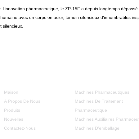
 l'innovation pharmaceutique, le ZP-15F a depuis longtemps dépassé la
 humaine avec un corps en acier, témoin silencieux d'innombrables inspi
 silencieux.
Informations
Catégories De Produits
Maison
Machines Pharmaceutiques
À Propos De Nous
Machines De Traitement
Produits
Pharmaceutique
Nouvelles
Machines Auxiliaires Pharmaceu
Contactez-Nous
Machines D'emballage