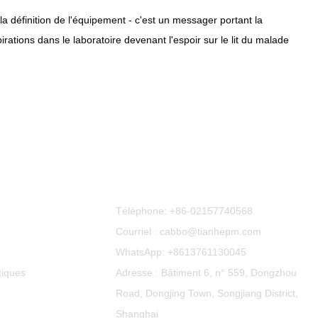
 définition de l'équipement - c'est un messager portant la
rations dans le laboratoire devenant l'espoir sur le lit du malade
Contactez-Nous
Téléphone:
+86-02157740568
Courriel : cabbo@tianhepm.com
WhatsApp:
+8613761130045
tiques
Adresse : Bâtiment 6, n° 559, Dongzhou
Road, Dongjing Town, Songjiang District,
Shanghai