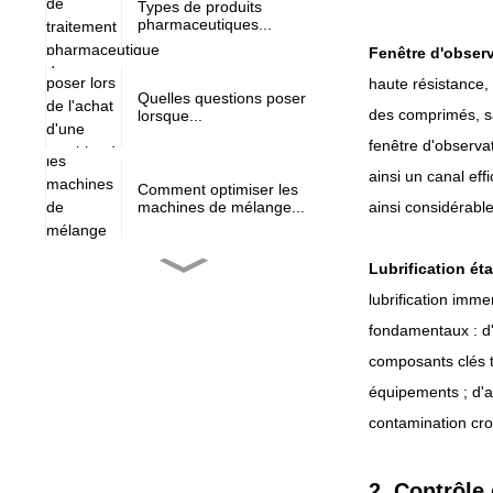
Types de produits
pharmaceutiques...
Fenêtre d'observ
haute résistance,
Quelles questions poser
des comprimés, san
lorsque...
fenêtre d'observat
ainsi un canal ef
Comment optimiser les
ainsi considérablem
machines de mélange...
Lubrification ét
Marché des presses à
comprimés...
lubrification imm
fondamentaux : d'u
composants clés t
L'évolution des tablettes
pré-installées...
équipements ; d'au
contamination croi
NJP-900/1000/1200
entièrement aut...
2. Contrôle