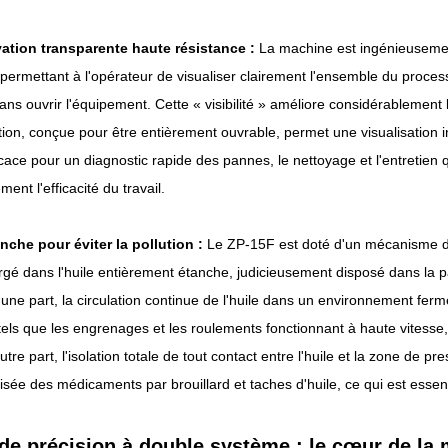
ation transparente haute résistance :
La machine est ingénieusemen
 permettant à l'opérateur de visualiser clairement l'ensemble du process
s ouvrir l'équipement. Cette « visibilité » améliore considérablement la
ion, conçue pour être entièrement ouvrable, permet une visualisation in
ficace pour un diagnostic rapide des pannes, le nettoyage et l'entretie
ent l'efficacité du travail.
anche pour éviter la pollution :
Le ZP-15F est doté d'un mécanisme d
ergé dans l'huile entièrement étanche, judicieusement disposé dans la p
ne part, la circulation continue de l'huile dans un environnement fermé
els que les engrenages et les roulements fonctionnant à haute vitesse
tre part, l'isolation totale de tout contact entre l'huile et la zone de
sée des médicaments par brouillard et taches d'huile, ce qui est essenti
 de précision à double système : le cœur de la