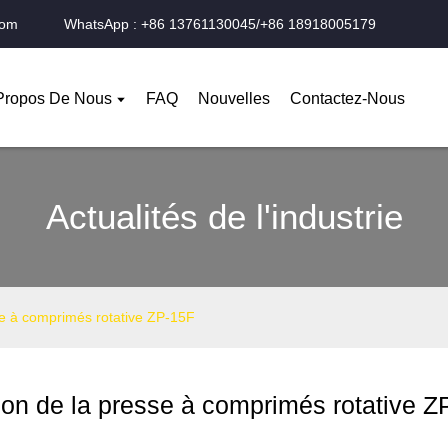
com
WhatsApp : +86 13761130045/+86 18918005179
Propos De Nous
FAQ
Nouvelles
Contactez-Nous
Actualités de l'industrie
se à comprimés rotative ZP-15F
ion de la presse à comprimés rotative Z