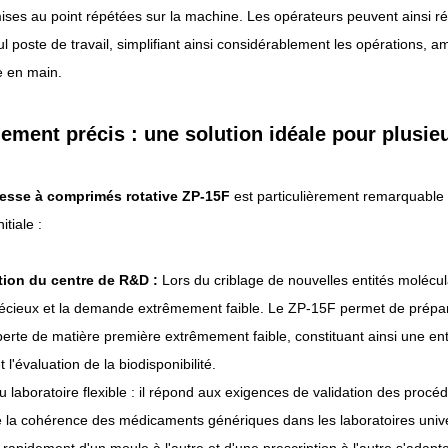
ses au point répétées sur la machine. Les opérateurs peuvent ainsi régl
l poste de travail, simplifiant ainsi considérablement les opérations, a
e en main.
ement précis : une solution idéale pour plusieur
esse à comprimés rotative ZP-15F
est particulièrement remarquabl
itiale :
tion du centre de R&D :
Lors du criblage de nouvelles entités molécula
écieux et la demande extrêmement faible. Le ZP-15F permet de préparer 
erte de matière première extrêmement faible, constituant ainsi une enti
et l'évaluation de la biodisponibilité.
du laboratoire flexible : il répond aux exigences de validation des procé
de la cohérence des médicaments génériques dans les laboratoires unive