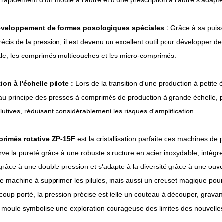
rapidement d'un moule à l'autre et d'une prescription à l'autre s'adapte 
éveloppement de formes posologiques spéciales :
Grâce à sa puiss
précis de la pression, il est devenu un excellent outil pour développer
ale, les comprimés multicouches et les micro-comprimés.
ion à l'échelle pilote :
Lors de la transition d'une production à petite 
au principe des presses à comprimés de production à grande échelle, p
olutives, réduisant considérablement les risques d'amplification.
primés rotative ZP-15F
est la cristallisation parfaite des machines de
rve la pureté grâce à une robuste structure en acier inoxydable, intèg
 grâce à une double pression et s'adapte à la diversité grâce à une ouve
 machine à supprimer les pilules, mais aussi un creuset magique pour 
 coup porté, la pression précise est telle un couteau à découper, grava
 moule symbolise une exploration courageuse des limites des nouvelles