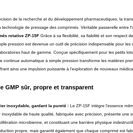
écision de la recherche et du développement pharmaceutiques, la tra
a technologie de pressage des comprimés. Véritable passerelle entre l'i
més rotative ZP-15F
Grâce à sa flexibilité, sa fiabilité et son respect
ple pression est devenue un outil de précision indispensable pour le
aboratoires haut de gamme. Conçue spécifiquement pour les petits lots
e continue automatique à simple pression transforme les matières prem
ffrant ainsi une impulsion puissante à l'exploration de nouveaux médica
e GMP sûr, propre et transparent
ier inoxydable, gardant la pureté :
Le ZP-15F intègre l'essence mêm
 inoxydable de haute qualité, fabriquée avec précision, présente une su
olifération microbienne, et constituant une barrière physique indestruc
duction propre, mais garantit également que chaque comprimé est fabr