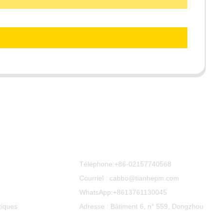
Contactez-Nous
Téléphone:
+86-02157740568
Courriel : cabbo@tianhepm.com
WhatsApp:
+8613761130045
tiques
Adresse : Bâtiment 6, n° 559, Dongzhou