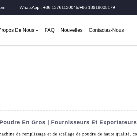
com
WhatsApp : +86 13761130045/+86 18918005179
Propos De Nous
FAQ
Nouvelles
Contactez-Nous
e
Poudre En Gros | Fournisseurs Et Exportateur
hine de remplissage et de scellage de poudre de haute qualité, con