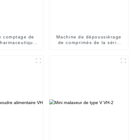
e comptage de
Machine de dépoussiérage
harmaceutiques
de comprimés de la série
L-2/4
SZS