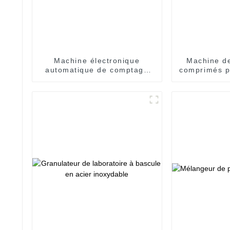
Machine électronique
Machine d
automatique de comptage
comprimés p
de bonbons gélifiés en
Y
cubes mous vitaminés