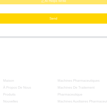
AI Helps Write
Send
Informations
Catégories De Produits
Maison
Machines Pharmaceutiques
À Propos De Nous
Machines De Traitement
Produits
Pharmaceutique
Nouvelles
Machines Auxiliaires Pharmaceu