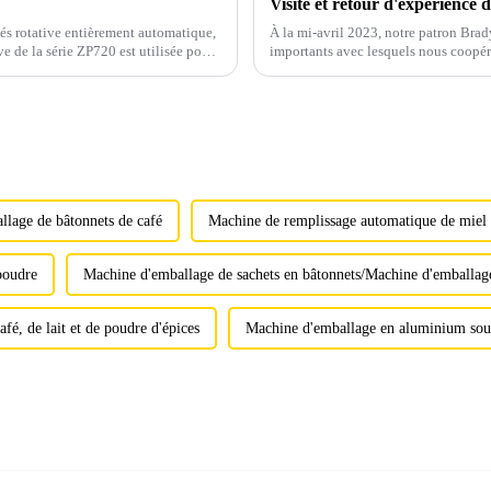
Visite et retour d'expérience 
més rotative entièrement automatique,
À la mi-avril 2023, notre patron Brad
e de la série ZP720 est utilisée pour
importants avec lesquels nous coopé
fabricant de porcelaine chinoise trad..
lage de bâtonnets de café
Machine de remplissage automatique de miel
poudre
Machine d'emballage de sachets en bâtonnets/Machine d'emballage
é, de lait et de poudre d'épices
Machine d'emballage en aluminium sou