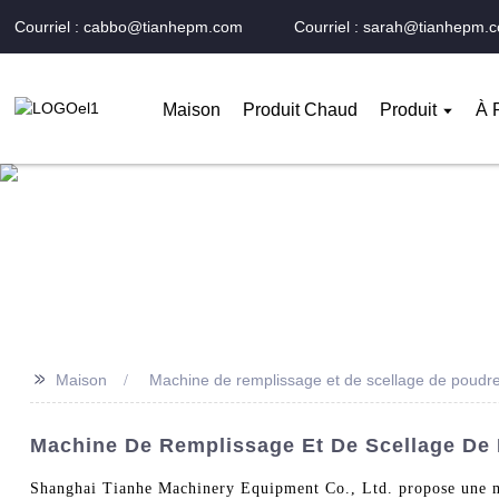
Courriel : cabbo@tianhepm.com
Courriel : sarah@tianhepm.
Maison
Produit Chaud
Produit
À 
>>
Maison
Machine de remplissage et de scellage de poudr
Machine De Remplissage Et De Scellage De 
Shanghai Tianhe Machinery Equipment Co., Ltd. propose une mac