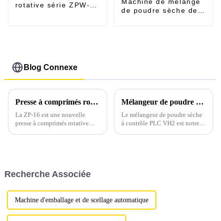
Machine de mélange
rotative série ZPW-
de poudre sèche de
29/31
type VH-2 PLC V
Blog Connexe
Presse à comprimés rotative ZP-16, nouvelle arrivée, pour la fabrication de comprimés de grande taille
Mélangeur de poudre sèche à contrôle PLC VH2
La ZP-16 est une nouvelle
Le mélangeur de poudre sèche
presse à comprimés rotative
à contrôle PLC VH2 est notre
continue entièrement
nouvelle machine de mélange,
automatique, développée par
spécialisée dans les tests de
notre société. Elle est un
mélange de poudre sèche ou les
équipement de base pour le
programmes d'études en
traitement de diverses matières
laboratoire pour les produits
Recherche Associée
premières granulaires.
pharmaceutiques, chimiques,
alimentaires, alimentaires,
céramiques, métallurgiques et...
Machine d'emballage et de scellage automatique