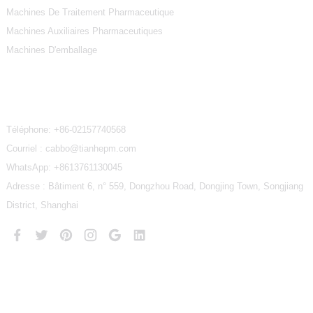
Machines De Traitement Pharmaceutique
Machines Auxiliaires Pharmaceutiques
Machines D'emballage
Contactez-Nous
Téléphone:
+86-02157740568
Courriel : cabbo@tianhepm.com
WhatsApp:
+8613761130045
Adresse : Bâtiment 6, n° 559, Dongzhou Road, Dongjing Town, Songjiang
District, Shanghai
Copyright © 2024 TianHe Tous droits réservés
Plan du site
MEILLEUR