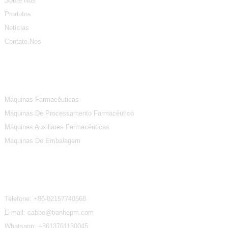
Sobre Nós
Produtos
Notícias
Contate-Nos
Categorias De Produtos
Máquinas Farmacêuticas
Máquinas De Processamento Farmacêutico
Máquinas Auxiliares Farmacêuticas
Máquinas De Embalagem
Contate-Nos
Telefone:
+86-02157740568
E-mail: cabbo@tianhepm.com
Whatsapp:
+8613761130045