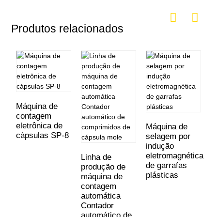
Produtos relacionados
Máquina de
contagem
M
eletrônica de
a
Máquina de
cápsulas SP-8
p
selagem por
f
indução
g
eletromagnética
Linha de
p
de garrafas
produção de
g
plásticas
máquina de
contagem
automática
Contador
automático de