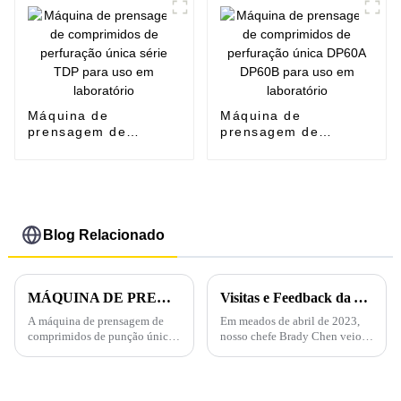
Máquina de
Máquina de
prensagem de
prensagem de
comprimidos de
comprimidos de
perfuração única
perfuração única
série TDP para uso
DP60A DP60B para
em laboratório
uso em laboratório
Blog Relacionado
MÁQUINA DE PRENSA DE COMPRIMIDOS DE PERFURAÇÃO ÚNICA THDP-6
Visitas e Feedback da Alfândega Coreana
A máquina de prensagem de
Em meados de abril de 2023,
comprimidos de punção única
nosso chefe Brady Chen veio à
THDP-6 tem características
Coreia do Sul para visitar três
notáveis ​​e é muito popular
grandes clientes com os quais
entre os usuários finais.
cooperamos há muitos anos.
Primeiramente, a máquina de
Brady se encontrou pela