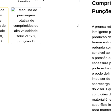
Loading...
Loading...
Comprim
Punçõe
A prensa ro
inteligente
produção de
farmacêutic
redonda com 
sensível ao
a pressão d
espessura p
pode exibir
e pode defi
impulsor do
sobrecarga 
do visor. E
condições d
material é f
superfície i
para manter