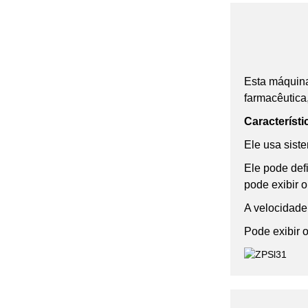
Esta máquina
farmacêutica
Característi
Ele usa siste
Ele pode def
pode exibir 
A velocidade
Pode exibir 