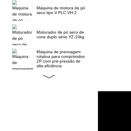
Máquina de mistura de pó
seco tipo V PLC VH-2
Misturador de pó seco de
cone duplo série YZ-10kg
Máquina de prensagem
rotativa para comprimidos
ZP com pré-pressão de
alta eficiência
Máquina de prensagem
rotativa para comprimidos
ZP-15F, prensa para
doces
Peças de reposição para
mini prensa rotativa de
comprimidos ZP 5 7 9
Máquina de enchimento
de cápsulas totalmente