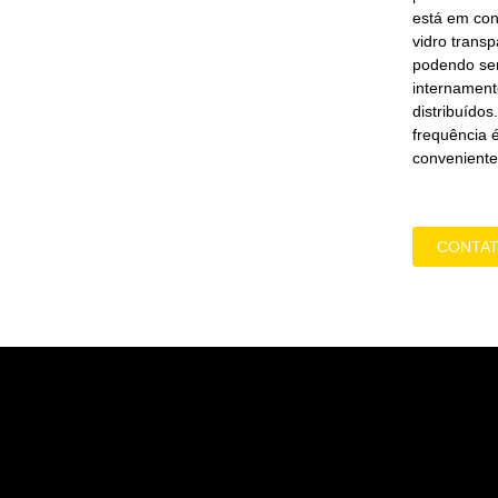
está em con
vidro transp
podendo ser
internament
distribuído
frequência 
conveniente
CONTAT