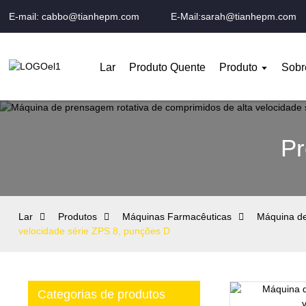
E-mail: cabbo@tianhepm.com
E-Mail:sarah@tianhepm.com
Lar
Produto Quente
Produto
Sobr
Pr
Lar
Produtos
Máquinas Farmacêuticas
Máquina d
velocidade série ZPS 8, punções D
Categorias de produtos