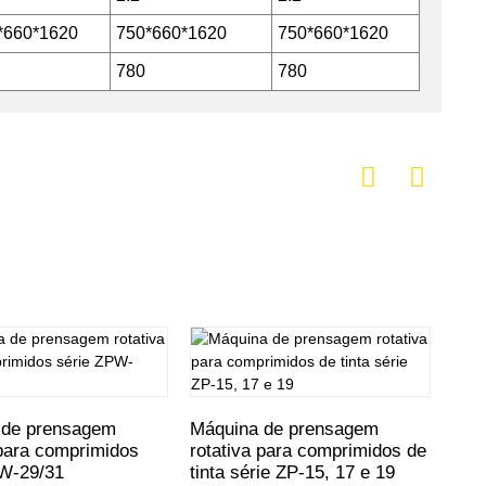
*660*1620
750*660*1620
750*660*1620
780
780
 de prensagem
Máquina de prensagem
Máq
 para comprimidos
rotativa para comprimidos de
rot
PW-29/31
tinta série ZP-15, 17 e 19
com