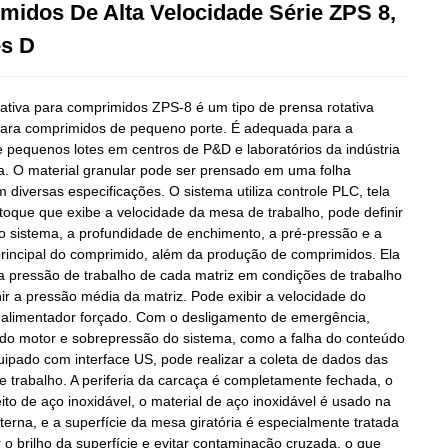
Loading...
Loading...
idos De Alta Velocidade Série ZPS 8,
s D
tativa para comprimidos ZPS-8 é um tipo de prensa rotativa
 para comprimidos de pequeno porte. É adequada para a
 pequenos lotes em centros de P&D e laboratórios da indústria
a. O material granular pode ser prensado em uma folha
diversas especificações. O sistema utiliza controle PLC, tela
 toque que exibe a velocidade da mesa de trabalho, pode definir
o sistema, a profundidade de enchimento, a pré-pressão e a
rincipal do comprimido, além da produção de comprimidos. Ela
 a pressão de trabalho de cada matriz em condições de trabalho
nir a pressão média da matriz. Pode exibir a velocidade do
 alimentador forçado. Com o desligamento de emergência,
do motor e sobrepressão do sistema, como a falha do conteúdo
quipado com interface US, pode realizar a coleta de dados das
e trabalho. A periferia da carcaça é completamente fechada, o
eito de aço inoxidável, o material de aço inoxidável é usado na
nterna, e a superfície da mesa giratória é especialmente tratada
 o brilho da superfície e evitar contaminação cruzada, o que