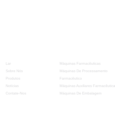
Informação
Categorias De Produtos
Lar
Máquinas Farmacêuticas
Sobre Nós
Máquinas De Processamento
Produtos
Farmacêutico
Notícias
Máquinas Auxiliares Farmacêutic
Contate-Nos
Máquinas De Embalagem