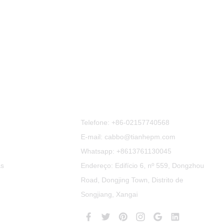
efic
Contate-Nos
Telefone:
+86-02157740568
E-mail: cabbo@tianhepm.com
Whatsapp:
+8613761130045
as
Endereço: Edifício 6, nº 559, Dongzhou
Road, Dongjing Town, Distrito de
Songjiang, Xangai