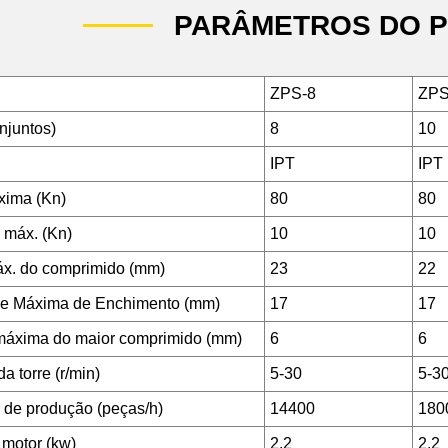
PARÂMETROS DO 
ZPS-8
ZPS
njuntos)
8
10
IPT
IPT
xima (Kn)
80
80
 máx. (Kn)
10
10
x. do comprimido (mm)
23
22
de Máxima de Enchimento (mm)
17
17
máxima do maior comprimido (mm)
6
6
a torre (r/min)
5-30
5-3
de produção (peças/h)
14400
180
 motor (kw)
2.2
2.2