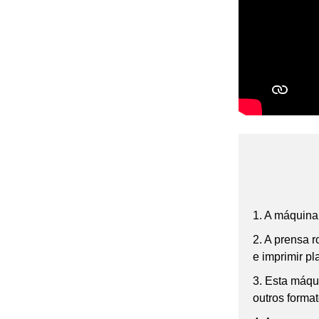
automática NJP-900 1000
1200
Máquina de enchimento
de cápsulas totalmente
automática NJP-600 800
1. A máquin
2. A prensa 
e imprimir p
3. Esta máqu
outros format