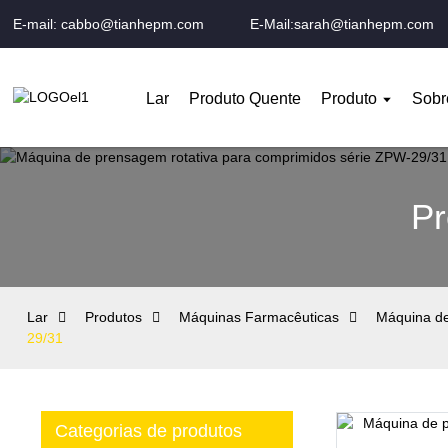
E-mail: cabbo@tianhepm.com
E-Mail:sarah@tianhepm.com
Lar
Produto Quente
Produto
Sobr
Pr
Lar
Produtos
Máquinas Farmacêuticas
Máquina d
29/31
Categorias de produtos