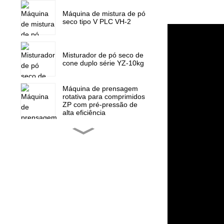
Máquina de mistura de pó
seco tipo V PLC VH-2
Misturador de pó seco de
cone duplo série YZ-10kg
Máquina de prensagem
rotativa para comprimidos
ZP com pré-pressão de
alta eficiência
Máquina de prensagem
rotativa para comprimidos
ZP-15F, prensa para
doces
Peças de reposição para
mini prensa rotativa de
comprimidos ZP 5 7 9
Máquina de enchimento
de cápsulas totalmente