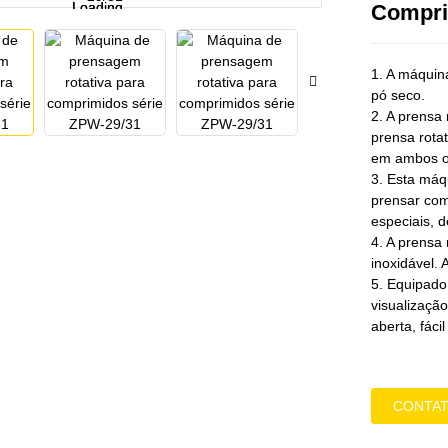
Loading...
Loading...
Compri
1. A máqui
pó seco.
2. A prensa
prensa rotat
em ambos o
3. Esta máq
prensar com
especiais, d
4. A prensa
inoxidável.
5. Equipado
visualizaçã
aberta, fáci
CONTAT