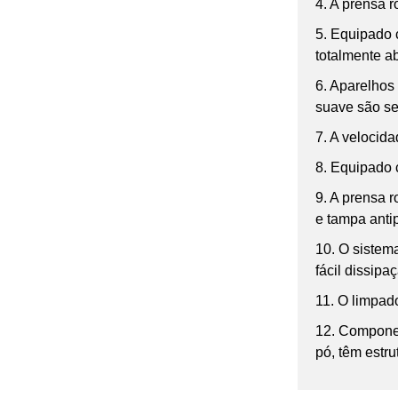
4. A prensa 
5. Equipado 
totalmente ab
6. Aparelhos
suave são se
7. A velocid
8. Equipado 
9. A prensa 
e tampa antip
10. O sistem
fácil dissipa
11. O limpad
12. Componen
pó, têm estr