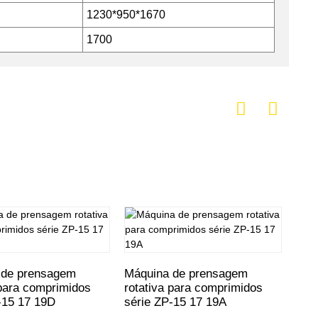
1230*950*1670
1700
 de prensagem
Máquina de prensagem
Máq
 para comprimidos
rotativa para comprimidos
rot
-15 17 19D
série ZP-15 17 19A
com
efic