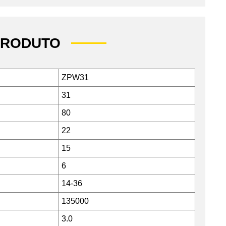
PRODUTO
ZPW31
31
80
22
15
6
14-36
135000
3.0