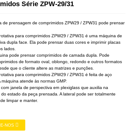
Loading...
Loading...
midos Série ZPW-29/31
na de prensagem de comprimidos ZPW29 / ZPW31 pode prensar
 rotativa para comprimidos ZPW29 / ZPW31 é uma máquina de
iva dupla face. Ela pode prensar duas cores e imprimir placas
s lados.
uina pode prensar comprimidos de camada dupla. Pode
primidos de formato oval, oblongo, redondo e outros formatos
esde que o cliente altere as matrizes e punções.
 rotativa para comprimidos ZPW29 / ZPW31 é feita de aço
 A máquina atende às normas GMP.
 com janela de perspectiva em plexiglass que auxilia na
o do estado da peça prensada. A lateral pode ser totalmente
l de limpar e manter.
E-NOS