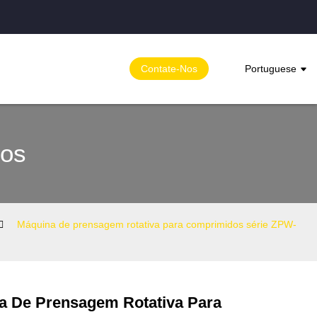
Contate-Nos
Portuguese
dos
Máquina de prensagem rotativa para comprimidos série ZPW-
a De Prensagem Rotativa Para