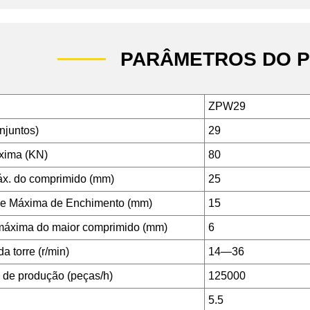
PARÂMETROS DO 
ZPW29
njuntos)
29
xima (KN)
80
x. do comprimido (mm)
25
de Máxima de Enchimento (mm)
15
máxima do maior comprimido (mm)
6
a torre (r/min)
14—36
de produção (peças/h)
125000
5.5