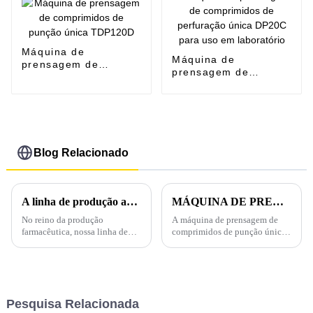
Máquina de
Máquina de
prensagem de
prensagem de
comprimidos de
comprimidos de
punção única
perfuração única
TDP120D
DP20C para uso em
laboratório
Blog Relacionado
A linha de produção avançada de prensas para comprimidos: transformando a fabricação farmacêutica
MÁQUINA DE PRENSA DE COMPRIMIDOS DE PERFURAÇÃO ÚNICA THDP-6
No reino da produção
A máquina de prensagem de
farmacêutica, nossa linha de
comprimidos de punção única
produção de prensas de
THDP-6 tem características
comprimidos de última geração
notáveis ​​e é muito popular
é um testemunho de precisão,
entre os usuários finais.
eficiência e qualidade.
Primeiramente, a máquina de
Projetada com tecnologia de
prensagem de comprimidos de
Pesquisa Relacionada
ponta e...
punção única THDP-6 pode