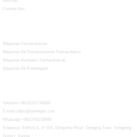
Notícias
Contate-Nos
Categorias De Produtos
Máquinas Farmacêuticas
Máquinas De Processamento Farmacêutico
Máquinas Auxiliares Farmacêuticas
Máquinas De Embalagem
Contate-Nos
Telefone:
+86-02157740568
E-mail:cabbo@tianhepm.com
Whatsapp:
+8613761130045
Endereço: Edifício 6, nº 559, Dongzhou Road, Dongjing Town, Songjiang
District, Xangai