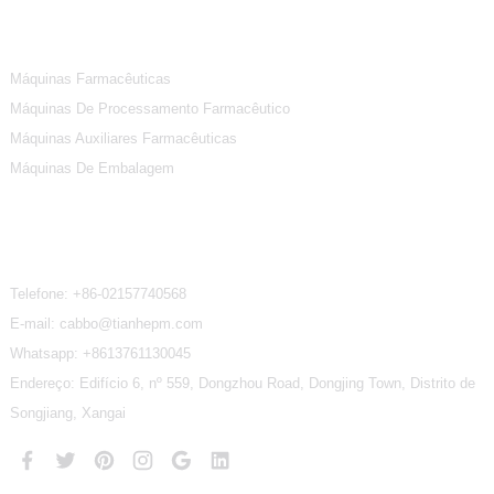
Categorias De Produtos
Máquinas Farmacêuticas
Máquinas De Processamento Farmacêutico
Máquinas Auxiliares Farmacêuticas
Máquinas De Embalagem
Contate-Nos
Telefone:
+86-02157740568
E-mail: cabbo@tianhepm.com
Whatsapp:
+8613761130045
Endereço: Edifício 6, nº 559, Dongzhou Road, Dongjing Town, Distrito de
Songjiang, Xangai