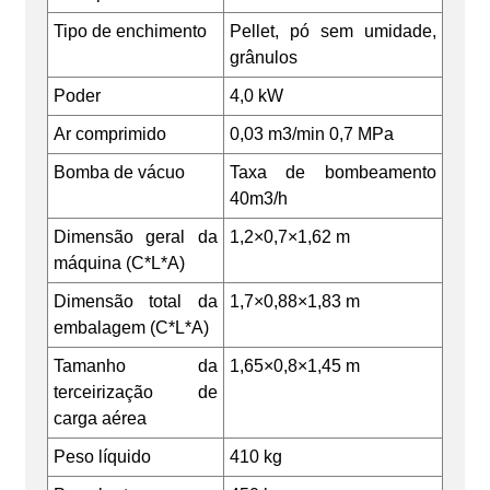
Tipo de enchimento
Pellet, pó sem umidade,
grânulos
Poder
4,0 kW
Ar comprimido
0,03 m3/min 0,7 MPa
Bomba de vácuo
Taxa de bombeamento
40m3/h
Dimensão geral da
1,2×0,7×1,62 m
máquina (C*L*A)
Dimensão total da
1,7×0,88×1,83 m
embalagem (C*L*A)
Tamanho da
1,65×0,8×1,45 m
terceirização de
carga aérea
Peso líquido
410 kg