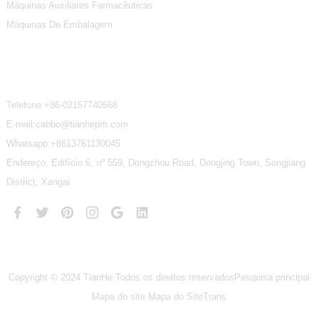
Máquinas Auxiliares Farmacêuticas
Máquinas De Embalagem
Contate-Nos
Telefone:
+86-02157740568
E-mail:cabbo@tianhepm.com
Whatsapp:
+8613761130045
Endereço: Edifício 6, nº 559, Dongzhou Road, Dongjing Town, Songjiang
District, Xangai
Copyright © 2024 TianHe Todos os direitos reservados
Pesquisa principal
Mapa do site
Mapa do SiteTrans