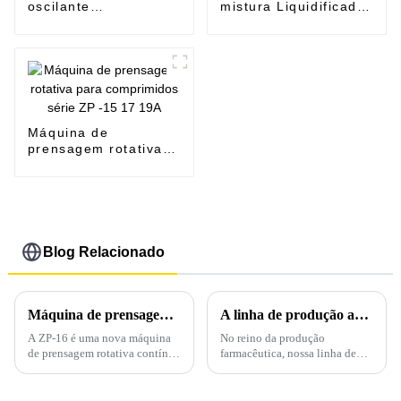
oscilante
mistura Liquidificador
farmacêutico para
de pó Máquina de
fertilizantes em pó
mistura de calha de
úmido e pellets
lâmina única
Máquina de
prensagem rotativa
para comprimidos
série ZP -15 17 19A
Blog Relacionado
Máquina de prensagem rotativa para comprimidos ZP-16, nova chegada, para fabricação de comprimidos de grande porte
A linha de produção avançada de prensas para comprimidos: transformando a fabricação farmacêutica
A ZP-16 é uma nova máquina
No reino da produção
de prensagem rotativa contínua
farmacêutica, nossa linha de
de comprimidos totalmente
produção de prensas de
automática desenvolvida de
comprimidos de última geração
forma independente pela nossa
é um testemunho de precisão,