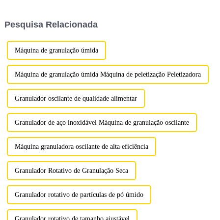
empresa. A prensa rotativa de
eficiência e qualidade.
comprimidos ZP-16 é um
Projetada com tecnologia de
Pesquisa Relacionada
equipamento básico para
ponta e...
processar várias matérias-
primas granulares...
Máquina de granulação úmida
Máquina de granulação úmida Máquina de peletização Peletizadora
Granulador oscilante de qualidade alimentar
Granulador de aço inoxidável Máquina de granulação oscilante
Máquina granuladora oscilante de alta eficiência
Granulador Rotativo de Granulação Seca
Granulador rotativo de partículas de pó úmido
Granulador rotativo de tamanho ajustável