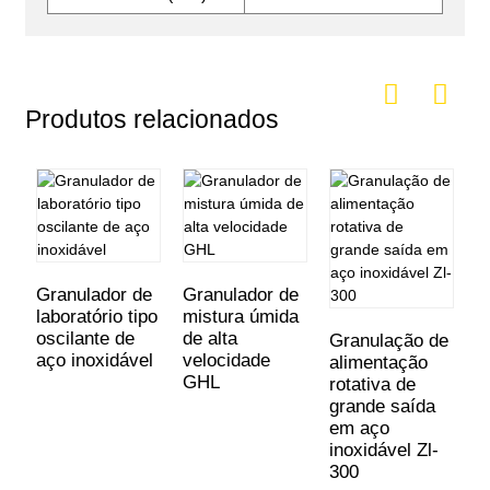
Produtos relacionados
Granulador de
Granulador de
laboratório tipo
mistura úmida
M
oscilante de
de alta
g
Granulação de
aço inoxidável
velocidade
s
alimentação
GHL
l
rotativa de
s
grande saída
em aço
inoxidável Zl-
300