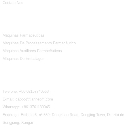
Contate-Nos
Categorias De Produtos
Máquinas Farmacêuticas
Máquinas De Processamento Farmacêutico
Máquinas Auxiliares Farmacêuticas
Máquinas De Embalagem
Contate-Nos
Telefone:
+86-02157740568
E-mail: cabbo@tianhepm.com
Whatsapp:
+8613761130045
Endereço: Edifício 6, nº 559, Dongzhou Road, Dongjing Town, Distrito de
Songjiang, Xangai