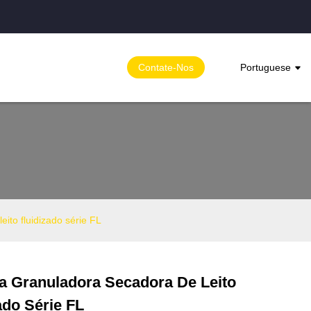
Contate-Nos
Portuguese
ito fluidizado série FL
a Granuladora Secadora De Leito
Loading...
Loading...
ado Série FL