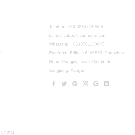
Contate-Nos
Telefone:
+86-02157740568
E-mail: cabbo@tianhepm.com
Whatsapp:
+8613761130045
as
Endereço: Edifício 6, nº 559, Dongzhou
Road, Dongjing Town, Distrito de
Songjiang, Xangai
INCIPAL