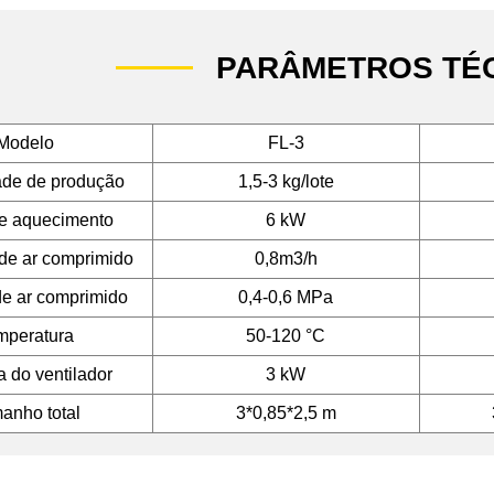
PARÂMETROS TÉ
Modelo
FL-3
de de produção
1,5-3 kg/lote
e aquecimento
6 kW
e ar comprimido
0,8m3/h
e ar comprimido
0,4-0,6 MPa
mperatura
50-120 °C
a do ventilador
3 kW
anho total
3*0,85*2,5 m