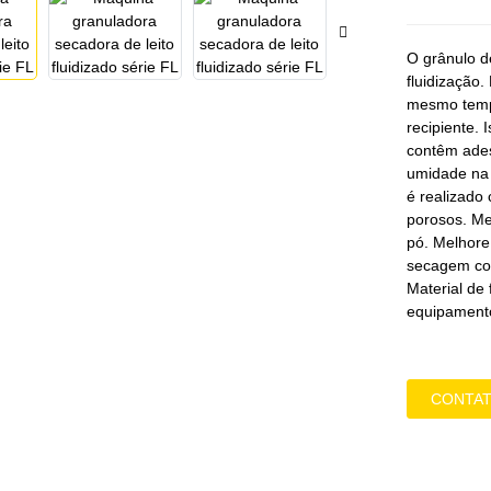
O grânulo d
fluidização
mesmo tempo
recipiente.
contêm ades
umidade na 
é realizado
porosos. Me
pó. Melhore
secagem co
Material de 
equipament
CONTAT