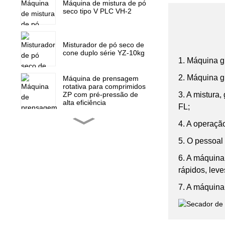
Máquina de mistura de pó
seco tipo V PLC VH-2
Misturador de pó seco de
cone duplo série YZ-10kg
1. Máquina gr
2. Máquina g
Máquina de prensagem
rotativa para comprimidos
3. A mistura
ZP com pré-pressão de
alta eficiência
FL;
Máquina de prensagem
4. A operaçã
rotativa para comprimidos
ZP-15F, prensa para
5. O pessoal
doces
6. A máquina
Peças de reposição para
rápidos, leve
mini prensa rotativa de
comprimidos ZP 5 7 9
7. A máquina
Máquina de enchimento
de cápsulas totalmente
automática NJP-900 1000