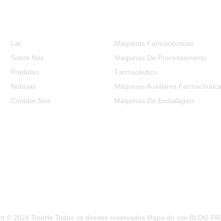
Informação
Categorias De Produtos
Lar
Máquinas Farmacêuticas
Sobre Nós
Máquinas De Processamento
Produtos
Farmacêutico
Notícias
Máquinas Auxiliares Farmacêutic
Contate-Nos
Máquinas De Embalagem
ht © 2024 TianHe Todos os direitos reservados
Mapa do site
BLOG PR