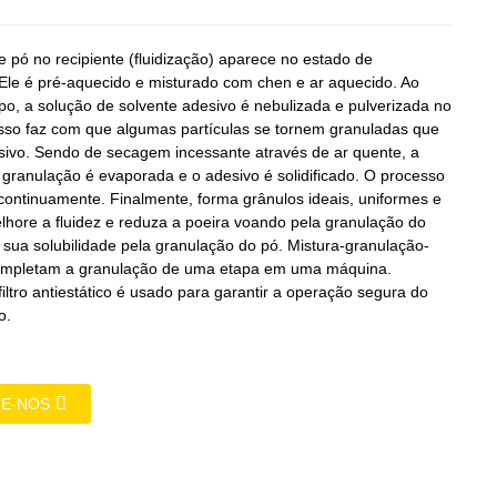
e pó no recipiente (fluidização) aparece no estado de
. Ele é pré-aquecido e misturado com chen e ar aquecido. Ao
, a solução de solvente adesivo é nebulizada e pulverizada no
 Isso faz com que algumas partículas se tornem granuladas que
ivo. Sendo de secagem incessante através de ar quente, a
granulação é evaporada e o adesivo é solidificado. O processo
 continuamente. Finalmente, forma grânulos ideais, uniformes e
lhore a fluidez e reduza a poeira voando pela granulação do
 sua solubilidade pela granulação do pó. Mistura-granulação-
mpletam a granulação de uma etapa em uma máquina.
filtro antiestático é usado para garantir a operação segura do
o.
E-NOS