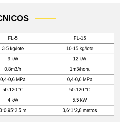
CNICOS
FL-5
FL-15
3-5 kg/lote
10-15 kg/lote
9 kW
12 kW
0,8m3/h
1m3/hora
0,4-0,6 MPa
0,4-0,6 MPa
50-120 °C
50-120 °C
4 kW
5,5 kW
3*0,95*2,5 m
3,6*1*2,8 metros