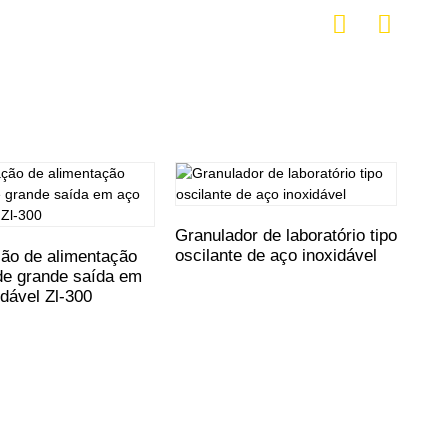
Granulador de laboratório tipo
Máq
oscilante de aço inoxidável
seco
ão de alimentação
qua
 de grande saída em
idável Zl-300