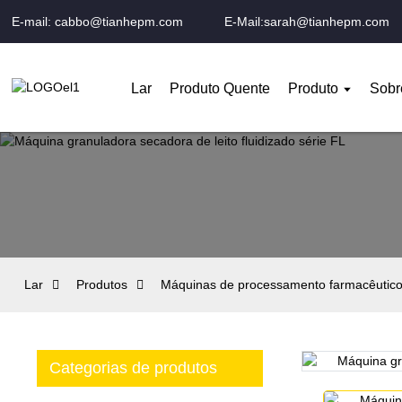
E-mail: cabbo@tianhepm.com
E-Mail:sarah@tianhepm.com
Lar
Produto Quente
Produto
Sobr
Lar
Produtos
Máquinas de processamento farmacêutic
Categorias de produtos