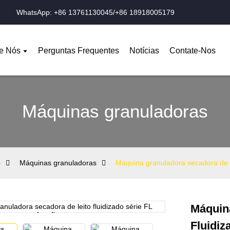
WhatsApp: +86 13761130045/+86 18918005179
e Nós
Perguntas Frequentes
Notícias
Contate-Nos
Máquinas granuladoras
o
Máquinas granuladoras
Máquina granuladora secadora de le
Máquin
Loading...
Loading...
Fluidiz