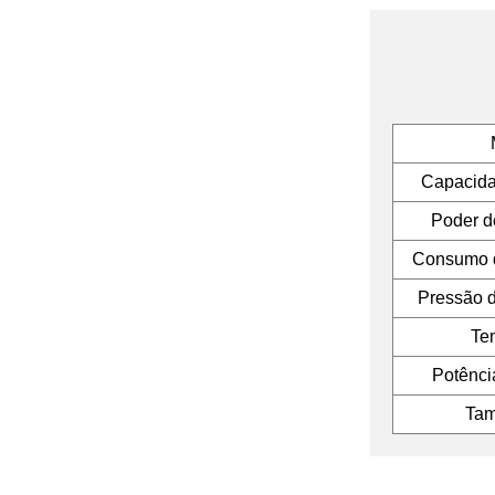
1200
Máquina de enchimento
de cápsulas totalmente
automática NJP-600 800
Capacida
Poder d
Consumo d
Pressão d
Te
Potênci
Tam