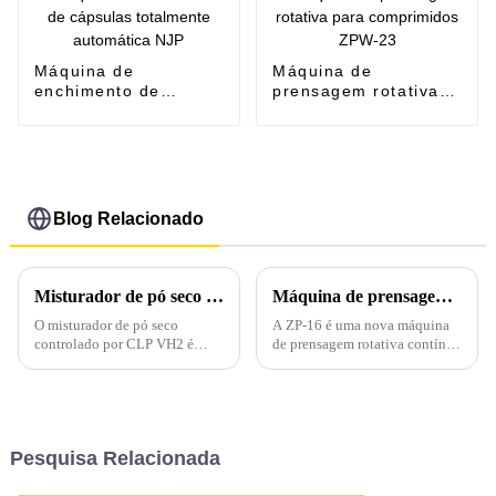
Máquina de
Máquina de
enchimento de
prensagem rotativa
cápsulas totalmente
para comprimidos
automática NJP
ZPW-23
Blog Relacionado
Misturador de pó seco com controle PLC VH2
Máquina de prensagem rotativa para comprimidos ZP-16, nova chegada, para fabricação de comprimidos de grande porte
O misturador de pó seco
A ZP-16 é uma nova máquina
controlado por CLP VH2 é
de prensagem rotativa contínua
nossa máquina de mistura
de comprimidos totalmente
recém-lançada, especializada
automática desenvolvida de
em testes de mistura de pó seco
forma independente pela nossa
ou programas de estudo de
empresa. A prensa rotativa de
laboratório para produtos
comprimidos ZP-16 é um
Pesquisa Relacionada
farmacêuticos, químicos,
equipamento básico para
alimentícios, rações, cerâmica,
processar várias matérias-
metalurgia e...
primas granulares...