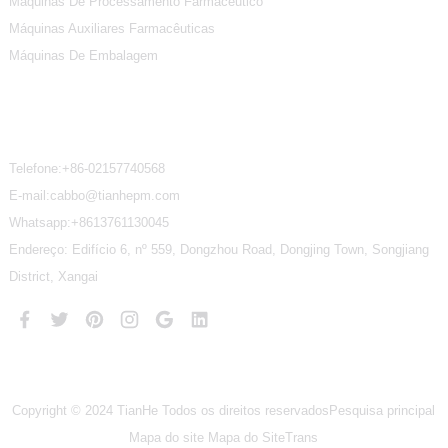
Máquinas De Processamento Farmacêutico
Máquinas Auxiliares Farmacêuticas
Máquinas De Embalagem
Contate-Nos
Telefone:
+86-02157740568
E-mail:cabbo@tianhepm.com
Whatsapp:
+8613761130045
Endereço: Edifício 6, nº 559, Dongzhou Road, Dongjing Town, Songjiang
District, Xangai
Copyright © 2024 TianHe Todos os direitos reservados
Pesquisa principal
Mapa do site
Mapa do SiteTrans