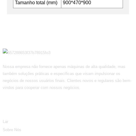
Tamanho total (mm)
900*470*900
Nossa empresa não fornece apenas máquinas de alta qualidade, mas
também soluções práticas e específicas que visam impulsionar os
negócios de nossos usuários finais. Clientes novos e regulares são bem-
vindos para cooperar com nossos negócios.
Informação
Lar
Sobre Nós