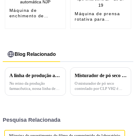
Máquina de
Máquina de prensa
enchimento de
rotativa para
cápsulas totalmente
comprimidos tipo
automática NJP
tinta série ZP -15 17
19
Blog Relacionado
A linha de produção avançada de prensas para comprimidos: transformando a fabricação farmacêutica
Misturador de pó seco com controle PLC VH2
No reino da produção
O misturador de pó seco
farmacêutica, nossa linha de
controlado por CLP VH2 é
produção de prensas de
nossa máquina de mistura
comprimidos de última geração
recém-lançada, especializada
é um testemunho de precisão,
em testes de mistura de pó seco
eficiência e qualidade.
ou programas de estudo de
Projetada com tecnologia de
laboratório para produtos
Pesquisa Relacionada
ponta e...
farmacêuticos, químicos,
alimentícios, rações, cerâmica,
metalurgia e...
Máquina de revestimento de filme de comprimido de laboratório