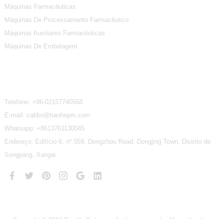
Máquinas Farmacêuticas
Máquinas De Processamento Farmacêutico
Máquinas Auxiliares Farmacêuticas
Máquinas De Embalagem
Contate-Nos
Telefone:
+86-02157740568
E-mail: cabbo@tianhepm.com
Whatsapp:
+8613761130045
Endereço: Edifício 6, nº 559, Dongzhou Road, Dongjing Town, Distrito de
Songjiang, Xangai