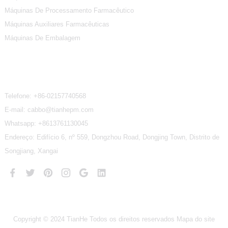
Máquinas De Processamento Farmacêutico
Máquinas Auxiliares Farmacêuticas
Máquinas De Embalagem
Contate-Nos
Telefone:
+86-02157740568
E-mail: cabbo@tianhepm.com
Whatsapp:
+8613761130045
Endereço: Edifício 6, nº 559, Dongzhou Road, Dongjing Town, Distrito de
Songjiang, Xangai
Copyright © 2024 TianHe Todos os direitos reservados
Mapa do site