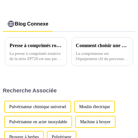
taille
Blog Connexe
Presse à comprimés rotative automatique ZP720
Comment choisir une presse à comprimés adaptée
La presse à comprimés rotative
La comprimeuse est
de la série ZP720 est une presse
l'équipement clé du processus
à comprimés rotative
de production de préparations
entièrement automatique,
solides ; il est donc crucial de
développée et fabriquée par
choisir une comprimeuse
notre société. Cette presse à
adaptée. Pour cela, appelez
comprimés rotative de la série
Sarah…
Recherche Associée
ZP720 est utilisée pour
comprimer divers produits.
Pulvérisateur chimique universel
Moulin électrique
Pulvérisateur en acier inoxydable
Machine à broyer
Broyeur à herbes
Pulvériseur