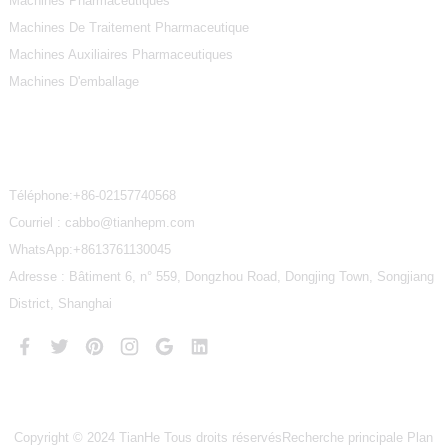
Machines Pharmaceutiques
Machines De Traitement Pharmaceutique
Machines Auxiliaires Pharmaceutiques
Machines D'emballage
Contactez-Nous
Téléphone:
+86-02157740568
Courriel : cabbo@tianhepm.com
WhatsApp:
+8613761130045
Adresse : Bâtiment 6, n° 559, Dongzhou Road, Dongjing Town, Songjiang
District, Shanghai
Copyright © 2024 TianHe Tous droits réservés
Recherche principale
Plan