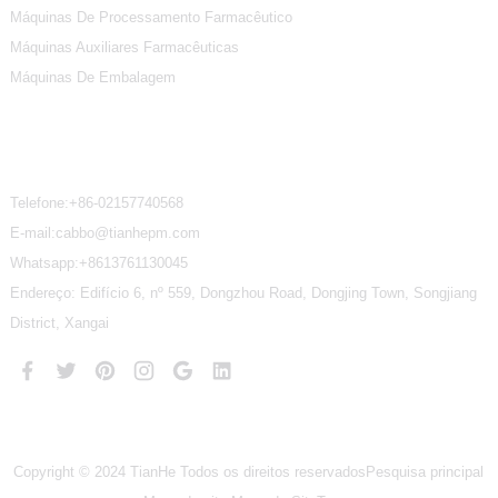
Máquinas De Processamento Farmacêutico
Máquinas Auxiliares Farmacêuticas
Máquinas De Embalagem
Contate-Nos
Telefone:
+86-02157740568
E-mail:cabbo@tianhepm.com
Whatsapp:
+8613761130045
Endereço: Edifício 6, nº 559, Dongzhou Road, Dongjing Town, Songjiang
District, Xangai
Copyright © 2024 TianHe Todos os direitos reservados
Pesquisa principal