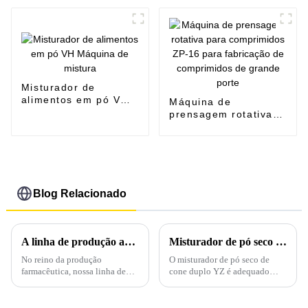
fertilizantes em pó
úmido e pellets
Misturador de
alimentos em pó VH
Máquina de
Máquina de mistura
prensagem rotativa
para comprimidos
ZP-16 para
fabricação de
comprimidos de
grande porte
Blog Relacionado
A linha de produção avançada de prensas para comprimidos: transformando a fabricação farmacêutica
Misturador de pó seco de cone duplo YZ-10kg
No reino da produção
O misturador de pó seco de
farmacêutica, nossa linha de
cone duplo YZ é adequado
produção de prensas de
para misturar pó seco e
comprimidos de última geração
materiais granulares nas
é um testemunho de precisão,
indústrias farmacêutica,