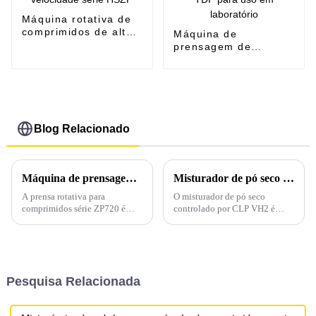
Máquina rotativa de
comprimidos de alta
Máquina de
velocidade série
prensagem de
HSZP
comprimidos de
perfuração única
série TDP para uso
em laboratório
Blog Relacionado
Máquina de prensagem rotativa para comprimidos com operação automática ZP720
Misturador de pó seco com controle PLC VH2
A prensa rotativa para
O misturador de pó seco
comprimidos série ZP720 é
controlado por CLP VH2 é
uma prensa rotativa para
nossa máquina de mistura
comprimidos totalmente
recém-lançada, especializada
automática desenvolvida e
em testes de mistura de pó seco
produzida de forma
ou programas de estudo de
independente por nossa
laboratório para produtos
Pesquisa Relacionada
empresa. Esta série de
farmacêuticos, químicos,
máquinas rotativas para
alimentícios, rações, cerâmica,
comprimidos é usada para
metalurgia e...