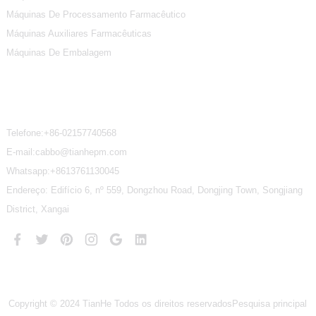
Máquinas De Processamento Farmacêutico
Máquinas Auxiliares Farmacêuticas
Máquinas De Embalagem
Contate-Nos
Telefone:
+86-02157740568
E-mail:cabbo@tianhepm.com
Whatsapp:
+8613761130045
Endereço: Edifício 6, nº 559, Dongzhou Road, Dongjing Town, Songjiang
District, Xangai
Copyright © 2024 TianHe Todos os direitos reservados
Pesquisa principal