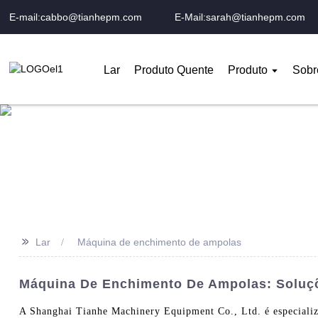
E-mail:cabbo@tianhepm.com
E-Mail:sarah@tianhepm.com
Lar
Produto Quente
Produto
Sobr
>>
Lar
Máquina de enchimento de ampolas
Máquina De Enchimento De Ampolas: Soluçõ
A Shanghai Tianhe Machinery Equipment Co., Ltd. é especializ