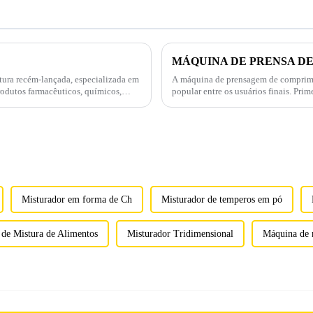
MÁQUINA DE PRENSA DE
ura recém-lançada, especializada em
A máquina de prensagem de comprimid
rodutos farmacêuticos, químicos,
popular entre os usuários finais. P
THDP-6 pode efetivamente prensar e m
Misturador em forma de Ch
Misturador de temperos em pó
de Mistura de Alimentos
Misturador Tridimensional
Máquina de m