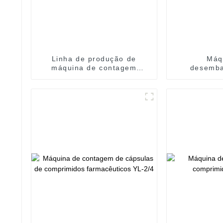
Linha de produção de
Máq
máquina de contagem
desemba
automática Contador
automátic
automático de cápsulas
Linha d
moles para comprimidos
Máquina de 
ga