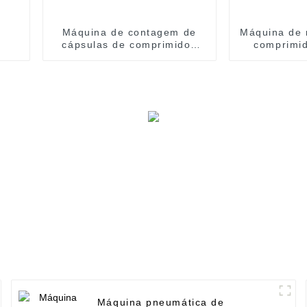
Máquina de contagem de
Máquina de 
cápsulas de comprimidos
comprimid
farmacêuticos YL-2/4
Máquina pneumática de