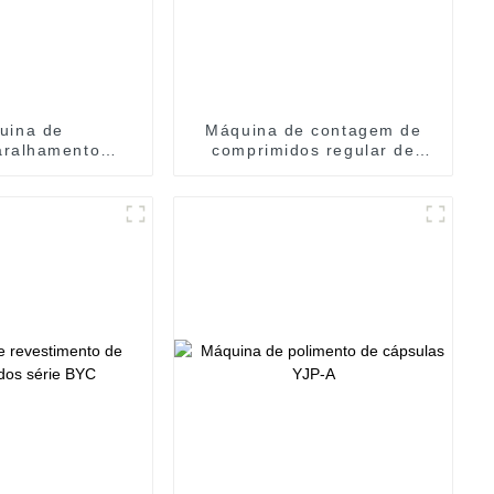
uina de
Máquina de contagem de
ralhamento
comprimidos regular de
o de garrafas
bandeja única SPN400 Mini
e embalagem
classificação de
rrafas