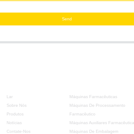
Send
Informação
Categorias De Produtos
Lar
Máquinas Farmacêuticas
Sobre Nós
Máquinas De Processamento
Produtos
Farmacêutico
Notícias
Máquinas Auxiliares Farmacêutic
Contate-Nos
Máquinas De Embalagem