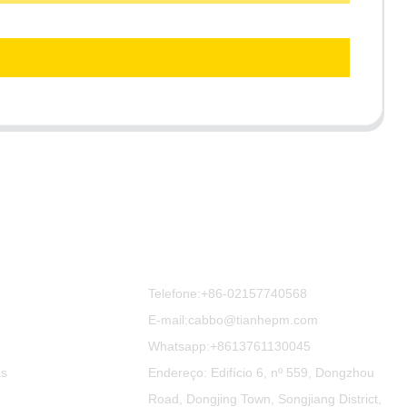
Contate-Nos
Telefone:
+86-02157740568
E-mail:cabbo@tianhepm.com
Whatsapp:
+8613761130045
as
Endereço: Edifício 6, nº 559, Dongzhou
Road, Dongjing Town, Songjiang District,