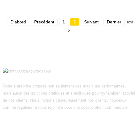
D'abord
Précédent
1
2
Suivant
Dernier
Total
2
Notre entreprise propose non seulement des machines performantes,
mais aussi des solutions pratiques et spécifiques pour dynamiser l'activité
de nos clients. Nous invitons chaleureusement nos clients, nouveaux
comme réguliers, à nous rejoindre pour une collaboration commerciale.
Informations