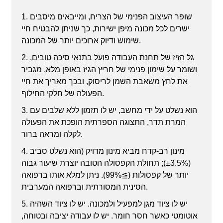
1. שופר העיצוב הפנימי של הצריח, ומייבאים מיסבים
ישרים לכל מכונה מיפן ישירות, כך שניתן להבטיח חיי
שימוש ודיוק ארוכים יותר של המכונה.
2. גל הזיז של תחנת העבודה פועל בתנאי סיכה טובים,
ושומר על שימון פנימי של חריץ הגיז באופן מלא, מגביר
את לחץ משאבת השמן לריסוק, ובכך מאריך את חיי
הפעולה של חלקי החילוף.
3. הוא נשלט על ידי מחשב, יש לו תזמון ללא שלבים עם
המרת תדר, התצוגה הספרתית הופכת את הפעולה
לקלה ומראה ברור.
4. מינון רב-קדח מביא מינון מדויק (הוא נשלט סביב
(±3.5%); תחולת הקפסולה הטובה יוצרת שיעור גבוה
יותר של קפסולות (≧99%). ניתן למלא אותו ברפואה
הסינית המסורתית וברפואה המערבית.
5. יש לו ציוד מגן למפעיל ולמכונה. יש לו ציוד השהיה
אוטומטי כאשר חסר חומר. יש לו עבודה יציבה ובטוחה,