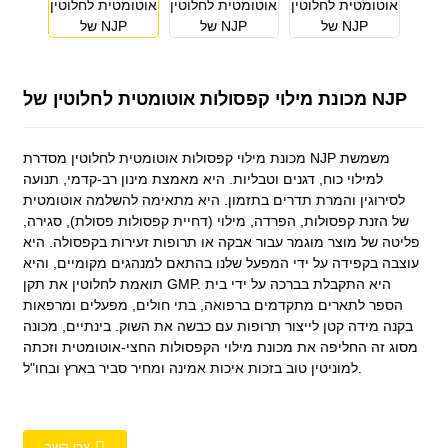
מכונת מילוי קפסולות אוטומטית לחלוטין של NJP
מכונת מילוי קפסולות אוטומטית לחלוטין מסדרת NJP משמשת
למילוי כוח, דגנים וטבליות. היא מאמצת מינון רב-קדמי, תנועה
לסירוגין והמרת תדרים בתזמון. היא מתאימה להשלמה אוטומטית
של הזנת קפסולות, הפרדה, מילוי (דחיית קפסולות פסולת), סגירה,
פליטה של ​​מוצר מוגמר עבור אבקה או תרופות זעירות בקפסולה. היא
עוצבה בקפידה על ידי המפעל שלנו בהתאם למנהגים מקומיים, והיא
תואמת לחלוטין את תקן GMP. היא התקבלת בברכה על ידי בית
הספר לתארים מתקדמים ברפואה, בתי חולים, מפעלים ומרפאות
בקנה מידה קטן לייצור תרופות עם כבשה את השוק. בינתיים, מכונה
מסוג זה החליפה את מכונת מילוי הקפסולות החצי-אוטומטית וזכתה
למוניטין טוב בזכות איכות אמינה ומחיר סביר בארץ ובחו"ל.