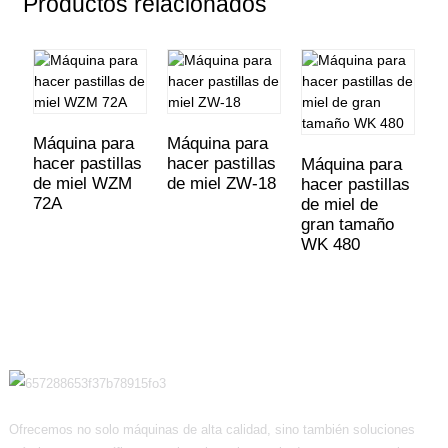
Productos relacionados
Máquina para
Máquina para
hacer pastillas
hacer pastillas
Máquina para
M
de miel WZM
de miel ZW-18
hacer pastillas
p
72A
de miel de
h
gran tamaño
d
WK 480
Ofrecemos no solo máquinas de alta calidad, sino también soluciones