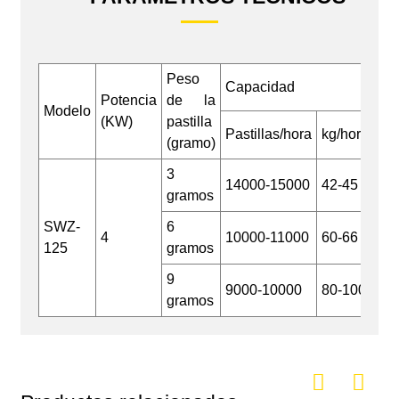
Peso
Capacidad
Potencia
de la
Ta
Modelo
(KW)
pastilla
má
Pastillas/hora
kg/hora
(gramo)
3
14000-15000
42-45
gramos
SWZ-
6
4
10000-11000
60-66
15
125
gramos
9
9000-10000
80-100
gramos